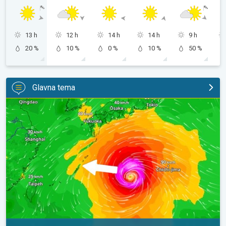
13 h
12 h
14 h
14 h
9 h
20 %
10 %
0 %
10 %
50 %
Glavna tema
Japan se priprema za tajfun Dolphin. Strah od klizišta. . .