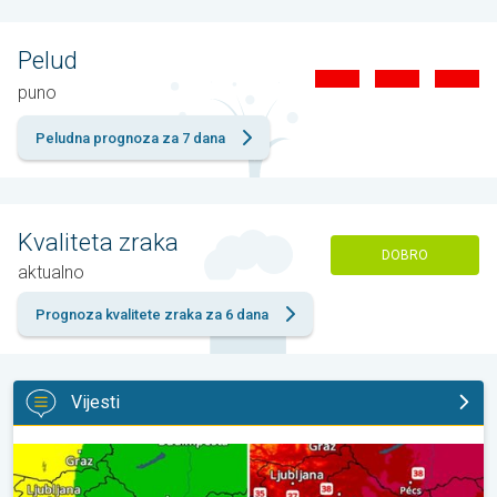
Pelud
puno
Peludna prognoza za 7 dana
Kvaliteta zraka
DOBRO
aktualno
Prognoza kvalitete zraka za 6 dana
Vijesti
Vrhunac toplinskog vala. Svježije u petak. Negdje stižu i pljuskovi