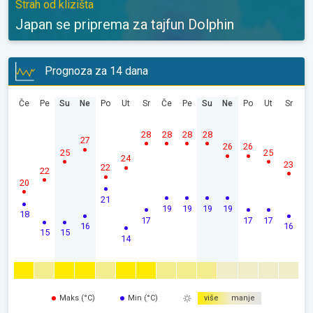
Strah od klizišta
Japan se priprema za tajfun Dolphin
Prognoza za 14 dana
Če
Pe
Su
Ne
Po
Ut
Sr
Če
Pe
Su
Ne
Po
Ut
Sr
28
28
28
28
27
26
26
25
25
24
23
22
22
20
21
19
19
19
19
18
17
17
17
16
16
15
15
14
Maks (°C)
Min (°C)
više
manje