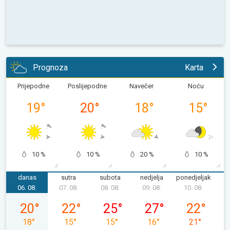
Prognoza
Karta
Prijepodne
Poslijepodne
Navečer
Noću
19
°
20
°
18
°
15
°
10 %
10 %
20 %
10 %
danas
sutra
subota
nedjelja
ponedjeljak
u
06. 08.
07. 08.
08. 08.
09. 08.
10. 08.
1
četvrtak, 06. 08.
petak, 07. 08.
subota, 08. 08.
nedjelja, 09. 08.
ponedjeljak,
20
°
22
°
25
°
27
°
22
°
18
°
15
°
15
°
16
°
21
°