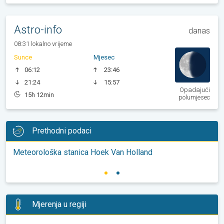
Astro-info
danas
08:31 lokalno vrijeme
Sunce
Mjesec
06:12
23:46
21:24
15:57
Opadajući
15h 12min
polumjesec
Prethodni podaci
Meteorološka stanica Hoek Van Holland
Mjerenja u regiji