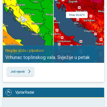
Negdje stižu i pljuskovi
Vrhunac toplinskog vala. Svježije u petak
Još vijesti
VjetarRadar