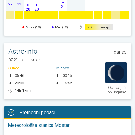
22
22
21
20
20
Maks (°C)
Min (°C)
više
manje
Astro-info
danas
07:23 lokalno vrijeme
Sunce
Mjesec
05:46
00:15
20:03
16:52
Opadajući
14h 17min
polumjesec
Prethodni podaci
Meteorološka stanica Mostar