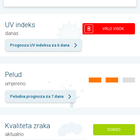
UV indeks
8
VRLO VISOK
danas
Prognoza UV indeksa za 6 dana
Pelud
umjereno
Peludna prognoza za 7 dana
Kvaliteta zraka
DOBRO
aktualno