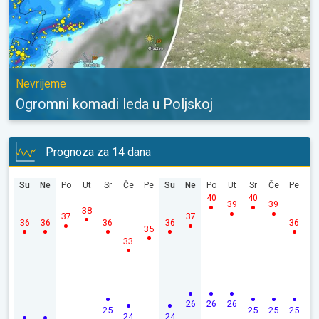
Nevrijeme
Ogromni komadi leda u Poljskoj
Prognoza za 14 dana
Su
Ne
Po
Ut
Sr
Če
Pe
Su
Ne
Po
Ut
Sr
Če
Pe
40
40
39
39
38
37
37
36
36
36
36
36
35
33
26
26
26
25
25
25
25
24
24