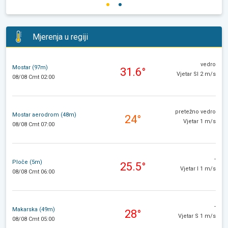
Mjerenja u regiji
vedro
Mostar (97m)
31.6°
Vjetar SI 2 m/s
08/08 Cmt 02:00
pretežno vedro
Mostar aerodrom (48m)
24°
Vjetar 1 m/s
08/08 Cmt 07:00
-
Ploče (5m)
25.5°
Vjetar I 1 m/s
08/08 Cmt 06:00
-
Makarska (49m)
28°
Vjetar S 1 m/s
08/08 Cmt 05:00