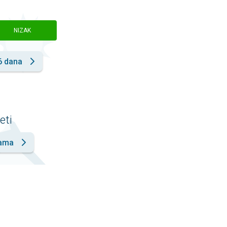
NIZAK
6 dana
eti
nama