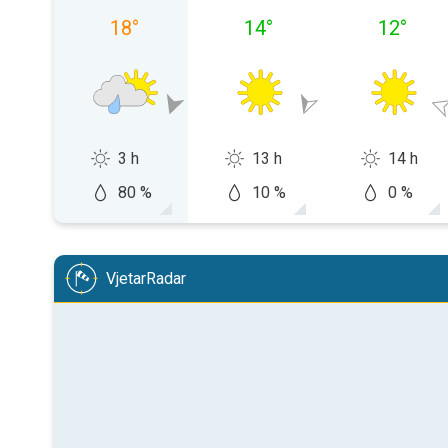
18
°
14
°
12
°
3 h
13 h
14 h
80 %
10 %
0 %
VjetarRadar