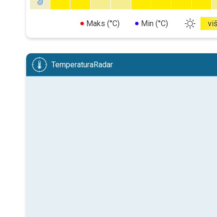
Maks (°C)
Min (°C)
vi
TemperaturaRadar