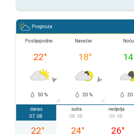
Prognoza
Poslijepodne
Navečer
Noću
22
°
18
°
14
50 %
20 %
20
danas
sutra
nedjelja
07. 08.
08. 08.
09. 08.
petak, 07. 08.
subota, 08. 08.
nedjelja,
22
°
24
°
26
°