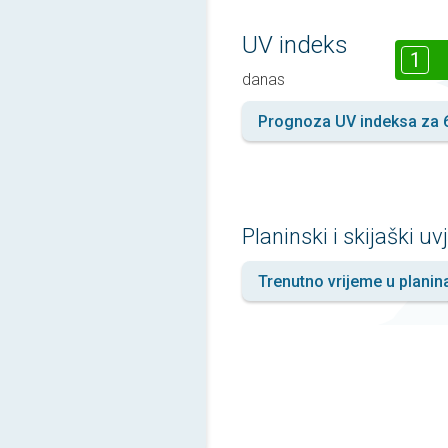
UV indeks
1
danas
Prognoza UV indeksa za 
Planinski i skijaški uvj
Trenutno vrijeme u plani