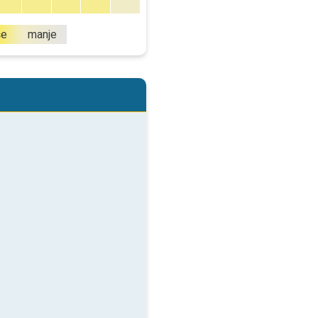
še
manje