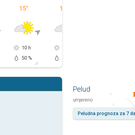
15
°
19
°
10
°
10 h
11 h
13 h
50 %
10 %
10 %
Pelud
umjereno
Peludna prognoza za 7 d