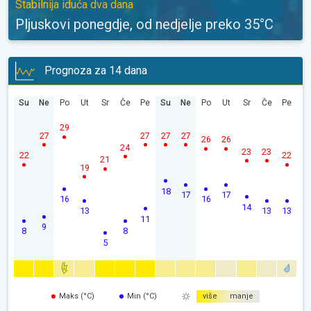
Stabilnija iduća dva dana
Pljuskovi ponegdje, od nedjelje preko 35°C
Prognoza za 14 dana
Su
Ne
Po
Ut
Sr
Če
Pe
Su
Ne
Po
Ut
Sr
Če
Pe
29
27
27
27
27
26
26
24
23
23
22
22
21
19
18
17
17
16
16
14
13
13
13
11
9
8
8
5
Maks (°C)
Min (°C)
više
manje