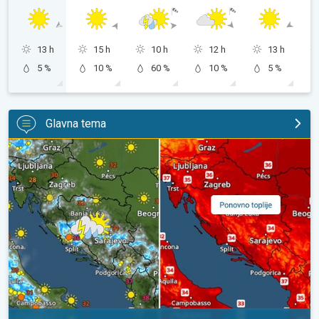
13 h
15 h
10 h
12 h
13 h
5 %
10 %
60 %
10 %
5 %
Glavna tema
Pljuskovi ponegdje, od nedjelje preko 35°C. Stabilnija iduća dva 