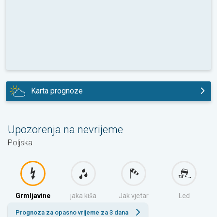
Karta prognoze
danas
Upozorenja na nevrijeme
Poljska
Grmljavine
jaka kiša
Jak vjetar
Led
Prognoza za opasno vrijeme za 3 dana