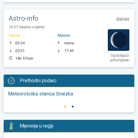
Astro-info
danas
16:07 lokalno vrijeme
Sunce
Mjesec
05:34
nema
20:31
17:45
Opadajući
14h 57min
polumjesec
Prethodni podaci
Meteorološka stanica Sniezka
Mjerenja u regiji