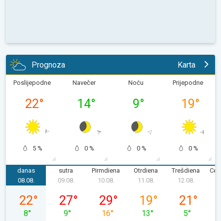
Prognoza
Karta
Poslijepodne
Navečer
Noću
Prijepodne
22
°
14
°
9
°
19
°
5 %
0 %
0 %
0 %
danas
sutra
Pirmdiena
Otrdiena
Trešdiena
Cet
08.08.
09.08.
10.08.
11.08.
12.08.
1
sestdiena, 08.08.
svētdiena, 09.08.
pirmdiena, 10.08.
otrdiena, 11.08.
trešdiena, 12
22
°
27
°
29
°
19
°
21
°
8
°
9
°
16
°
13
°
5
°