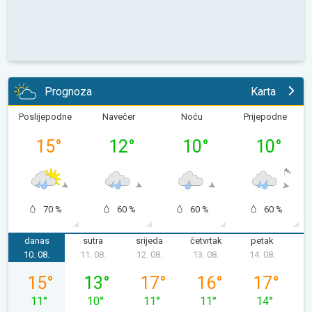
Prognoza
Karta
Poslijepodne
Navečer
Noću
Prijepodne
15
°
12
°
10
°
10
°
70 %
60 %
60 %
60 %
danas
sutra
srijeda
četvrtak
petak
s
10. 08.
11. 08.
12. 08.
13. 08.
14. 08.
1
ponedjeljak, 10. 08.
utorak, 11. 08.
srijeda, 12. 08.
četvrtak, 13. 08.
petak, 14. 08
15
°
13
°
17
°
16
°
17
°
11
°
10
°
11
°
11
°
14
°