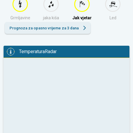
Grmljavine
jaka kiša
Jak vjetar
Led
Prognoza za opasno vrijeme za 3 dana
TemperaturaRadar