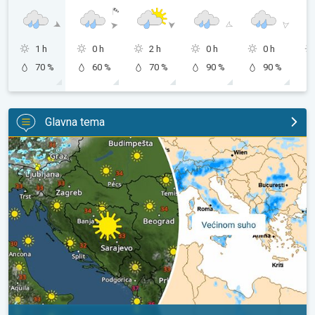
1 h
0 h
2 h
0 h
0 h
70 %
60 %
70 %
90 %
90 %
Glavna tema
Ponavljaju se vrućine. Sušni period?. Ustrajna anticiklona. . .