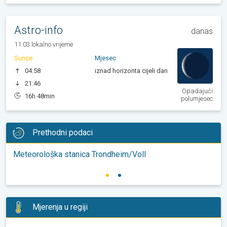
Astro-info
danas
11:03 lokalno vrijeme
Sunce
Mjesec
04:58
iznad horizonta cijeli dan
21:46
Opadajući
16h 48min
polumjesec
Prethodni podaci
Meteorološka stanica Trondheim/Voll
Mjerenja u regiji