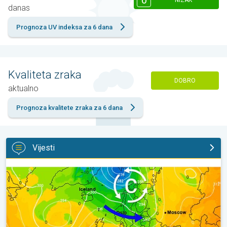
0
NIZAK
danas
Prognoza UV indeksa za 6 dana
Kvaliteta zraka
DOBRO
aktualno
Prognoza kvalitete zraka za 6 dana
Vijesti
Vrući dani i dalje, toplije do utorka. Ne i posvuda suho. . .