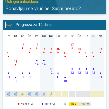
Ustrajna anticiklona
Ponavljaju se vrućine. Sušni period?
Prognoza za 14 dana
Po
Ut
Sr
Če
Pe
Su
Ne
Po
Ut
Sr
Če
Pe
Su
Ne
17
17
17
16
16
16
16
16
16
15
15
15
15
13
14
14
12
12
12
12
12
11
11
11
11
11
10
10
Maks (°C)
Min (°C)
više
manje