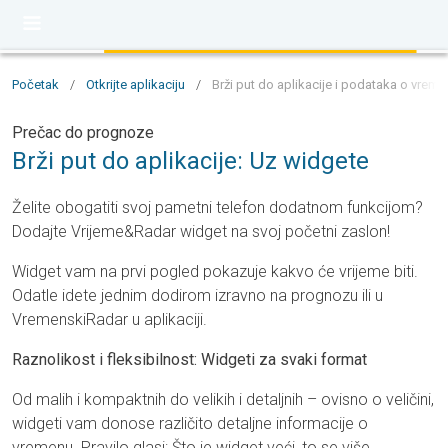
Početak
/
Otkrijte aplikaciju
/
Brži put do aplikacije i podataka o vrem
Prečac do prognoze
Brži put do aplikacije: Uz widgete
Želite obogatiti svoj pametni telefon dodatnom funkcijom?
Dodajte Vrijeme&Radar widget na svoj početni zaslon!
Widget vam na prvi pogled pokazuje kakvo će vrijeme biti.
Odatle idete jednim dodirom izravno na prognozu ili u
VremenskiRadar u aplikaciji.
Raznolikost i fleksibilnost: Widgeti za svaki format
Od malih i kompaktnih do velikih i detaljnih – ovisno o veličini,
widgeti vam donose različito detaljne informacije o
vremenu. Pravilo glasi: Što je widget veći, to se više