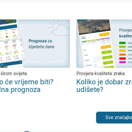
nost. . .
e vrijeme biti? Lokalna prognoza. Vrijeme širom svijeta. . .
Koliko je dobar zrak koji udi
 širom svijeta
Provjera kvalitete zraka
 će vrijeme biti?
Koliko je dobar zr
lna prognoza
udišete?
Sve značajke