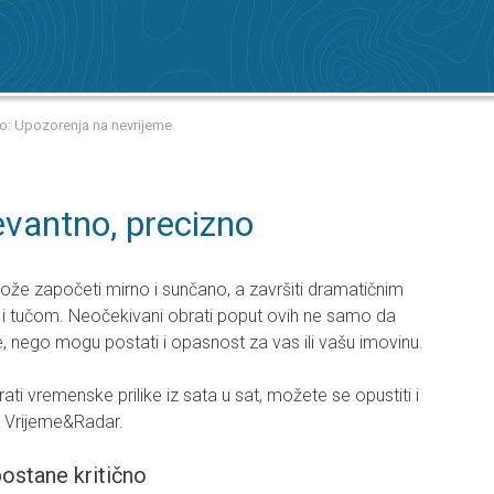
no: Upozorenja na nevrijeme
evantno, precizno
ože započeti mirno i sunčano, a završiti dramatičnim
 i tučom. Neočekivani obrati poput ovih ne samo da
 nego mogu postati i opasnost za vas ili vašu imovinu.
ti vremenske prilike iz sata u sat, možete se opustiti i
ju Vrijeme&Radar.
postane kritično