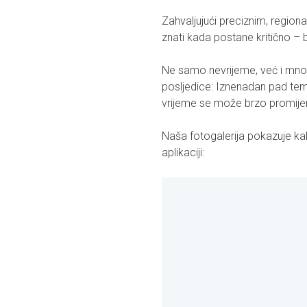
Zahvaljujući preciznim, region
znati kada postane kritično – bilo
Ne samo nevrijeme, već i mn
posljedice: Iznenadan pad temp
vrijeme se može brzo promijenit
Naša fotogalerija pokazuje ka
aplikaciji: