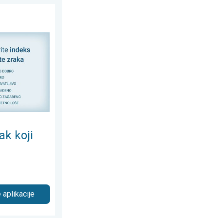
šete?. Provjera kvalitete zraka. . .
ak koji
 aplikacije