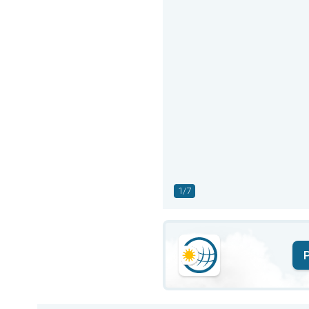
1/7
P