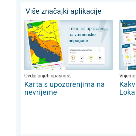
Više značajki aplikacije
Karta s upozorenjima na nevrijeme. Ovdje prijeti opas
Kakvo ć
Ovdje prijeti opasnost
Vrijeme
Karta s upozorenjima na
Kakvo
nevrijeme
Loka