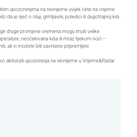
alnim upozorenjima na nevrijeme uvijek ćete na vrijeme
 da je riječ o oluji, grmljavini, poledici ili dugotrajnoj kiši.
oge druge promjene vremena mogu imati velike
erature, neočekivana kiša ili mraz tijekom noći –
i, ali vi možete biti savršeno pripremljeni.
ko aktivirati upozorenja na nevrijeme u Vrijeme&Radar